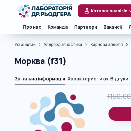
Каталог аналізів
Про нас
Команда
Партнери
Вакансії
Усі аналізи
Алергодіагностика
Харчова алергія
Морква (f31)
Загальна інформація
Характеристики
Відгуки
1150.0