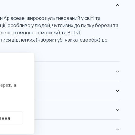
 Apiaceae, широко культивований у світі та
ції, особливо у людей, чутливих до пилку берези та
алергокомпонент моркви) та Bet v1
ся від легких (набряк губ, язика, свербіж) до
ереж, а
ання