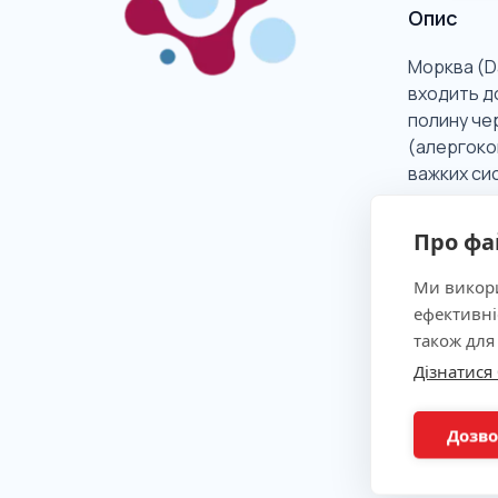
Опис
Морква (Da
входить до
полину че
(алергоком
важких сис
Про фа
Клінічна
Ми викори
ефективні
Показан
також для
Дізнатися
Метод
Дозво
Підгото