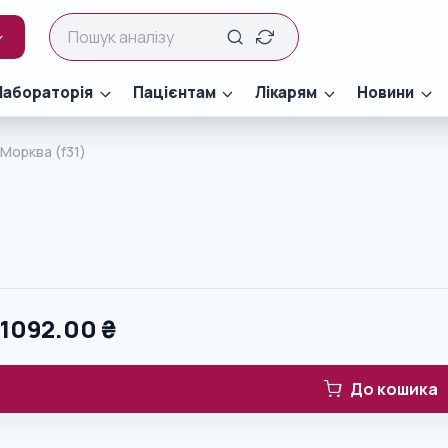
Лабораторія
Пацієнтам
Лікарям
Новини
Морква (f31)
0
1092.00
₴
До кошика