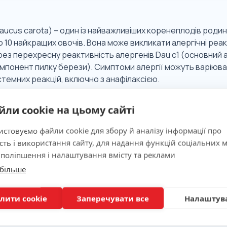
ucus carota) – один із найважливіших коренеплодів родини
 10 найкращих овочів. Вона може викликати алергічні реак
рез перехресну реактивність алергенів Dau c1 (основний 
понент пилку берези). Симптоми алергії можуть варіювати
темних реакцій, включно з анафілаксією.
йли cookie на цьому сайті
 значимість
стовуємо файли cookie для збору й аналізу інформації про
сть і використання сайту, для надання функцій соціальних м
ня
 поліпшення і налаштування вмісту та реклами
 більше
лити cookie
Заперечувати все
Налаштув
вка