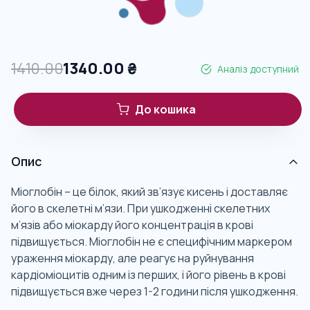
1410.00
1340.00
₴
Аналіз доступний
До кошика
Опис
Міоглобін – це білок, який зв’язує кисень і доставляє
його в скелетні м’язи. При ушкодженні скелетних
м’язів або міокарду його концентрація в крові
підвищується. Міоглобін не є специфічним маркером
ураження міокарду, але реагує на руйнування
кардіоміоцитів одним із перших, і його рівень в крові
підвищується вже через 1-2 години після ушкодження.