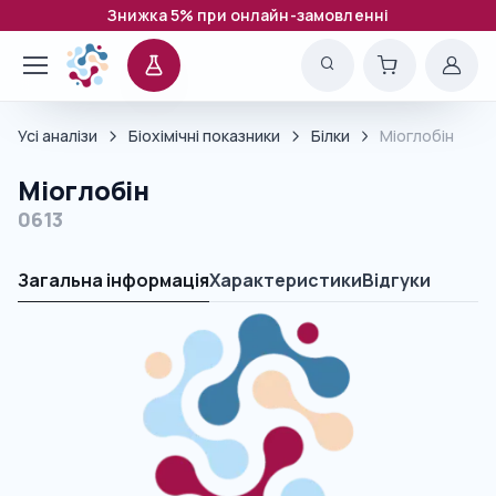
Знижка 5% при онлайн-замовленні
Усі аналізи
Біохімічні показники
Білки
Міоглобін
Міоглобін
0613
Загальна інформація
Характеристики
Відгуки