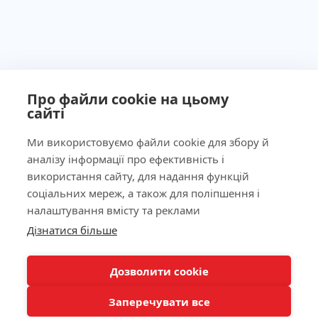
Про файли cookie на цьому
сайті
Ми використовуємо файли cookie для збору й
аналізу інформації про ефективність і
Ліцензія МОЗ України №603260 від 23.09.2011
використання сайту, для надання функцій
соціальних мереж, а також для поліпшення і
налаштування вмісту та реклами
Дізнатися більше
Наша адреса
КНОПКА
ЗВ'ЯЗКУ
Лабораторія
Дозволити cookie
Заперечувати все
Пацієнтам