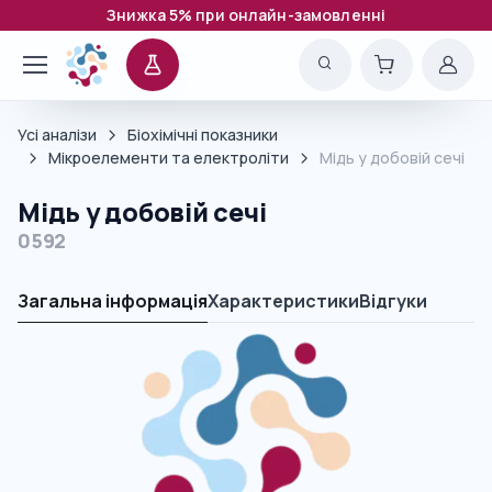
Знижка 5% при онлайн-замовленні
Усі аналізи
Біохімічні показники
Мікроелементи та електроліти
Мідь у добовій сечі
Мідь у добовій сечі
0592
Загальна інформація
Характеристики
Відгуки