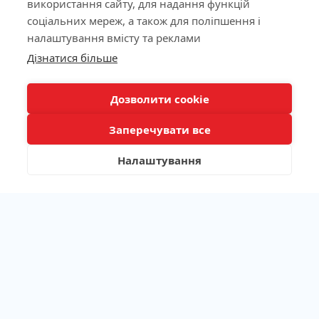
використання сайту, для надання функцій
Ліцензія МОЗ України №603260 від 23.09.2011
соціальних мереж, а також для поліпшення і
налаштування вмісту та реклами
КНОПКА
Дізнатися більше
ЗВ'ЯЗКУ
Наша адреса
Дозволити cookie
Лабораторія
Заперечувати все
Пацієнтам
Налаштування
Каталог аналізів
/
/
/
Алергодіагностика
Аутоімунологія
Біохімічні показники
/
/
Генетичні дослідження
Гемостаз
/
/
/
Гормони та нейромедіатори
Імунологія
Інфекції
/
/
Лікарські препарати та токсикологія
Маркери запалення
/
/
Мікробіологічні дослідження
Онкомаркери
/
/
Професійна медицина
Пакетні пропозиції