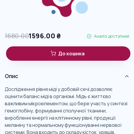
1680.00
1596.00
₴
Аналіз доступний
До кошика
Опис
Дослідження рівня міді у добовій сечі дозволяє
оцінити баланс міді в організмі. Мідь є життєво
важливим мікроелементом, що бере участь у синтезі
гемоглобіну, формуванні сполучної тканини,
виробленні енергії на клітинному рівні, продукції
меланіну та нормальному функціонуванні нервової
системи. Вона входить до складу кісток, хрящів,