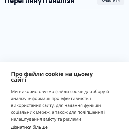
Переглянуті аналізи
Очистити
Про файли cookie на цьому
сайті
Ми використовуємо файли cookie для збору й
аналізу інформації про ефективність і
Ліцензія МОЗ України №603260 від 23.09.2011
використання сайту, для надання функцій
соціальних мереж, а також для поліпшення і
налаштування вмісту та реклами
Дізнатися більше
КНОПКА