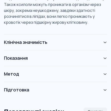
Також ксилоли можуть проникати в організм через
шкіру, зокрема неушкоджену, завдяки здатності
розчинятися в ліпідах, вони легко проникають у
кровотік через підшкірну жирову клітковину.
Клінічна значимість
Показання
Метод
Підготовка