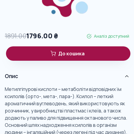
1891.00
1796.00
₴
Аналіз доступний
До кошика
Опис
Метилгіпурові кислоти – метаболіти відповідних їм
ксилолів (орто-, мета-, пара-). Ксилол – леткий
ароматичний вуглеводень, який використовують як
розчинник, у виробництві пластмас і клеїв, а також
додають у паливо для підвищення октанового числа.
Основний шлях надходження ксилолів в організм
людини – інгаляційний (через легені під час дихання).