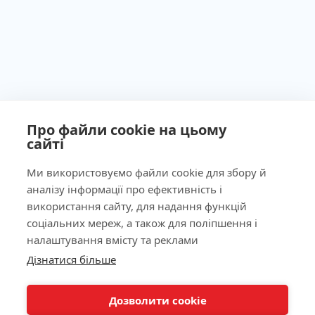
Про файли cookie на цьому
сайті
Ми використовуємо файли cookie для збору й
аналізу інформації про ефективність і
Ліцензія МОЗ України №603260 від 23.09.2011
використання сайту, для надання функцій
соціальних мереж, а також для поліпшення і
налаштування вмісту та реклами
Дізнатися більше
Наша адреса
КНОПКА
ЗВ'ЯЗКУ
Дозволити cookie
Лабораторія