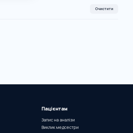
Очистити
Пацієнтам
Запис на аналізи
Виклик медсестри