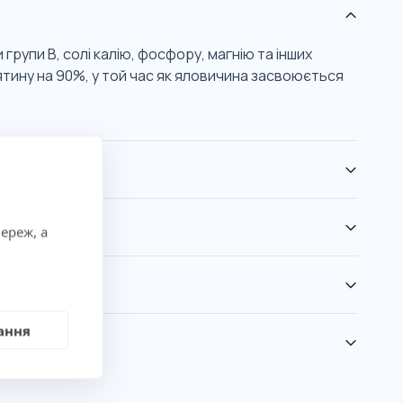
 групи В, солі калію, фосфору, магнію та інших
тину на 90%, у той час як яловичина засвоюється
ереж, а
ання