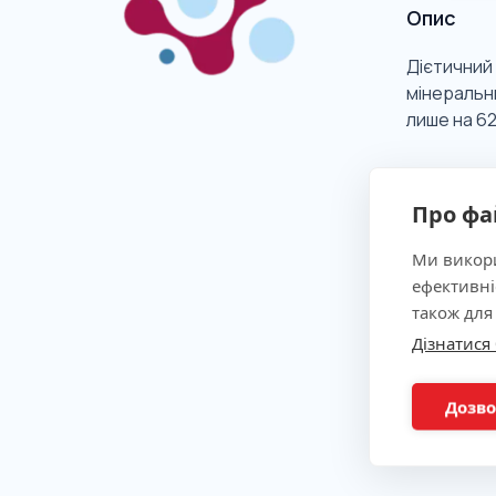
Опис
Дієтичний 
мінеральн
лише на 6
Клінічна
Про фа
Ми викори
Показан
ефективні
також для
Дізнатися
Метод
Дозво
Підгото