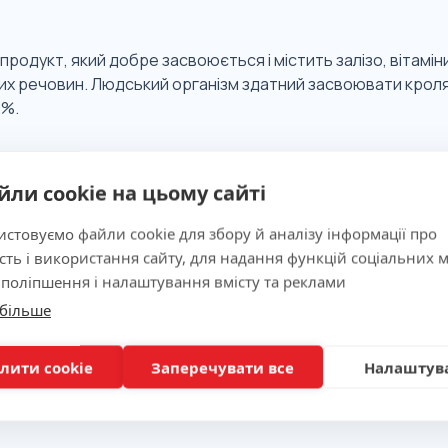
продукт, який добре засвоюється і містить залізо, вітаміни
их речовин. Людський організм здатний засвоювати кроля
2%.
 значимість
йли cookie на цьому сайті
стовуємо файли cookie для збору й аналізу інформації про
ня
сть і використання сайту, для надання функцій соціальних м
 поліпшення і налаштування вмісту та реклами
 більше
лити cookie
Заперечувати все
Налаштув
вка