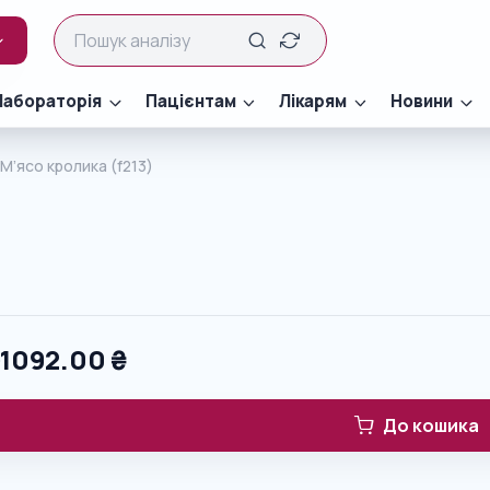
Лабораторія
Пацієнтам
Лікарям
Новини
М’ясо кролика (f213)
0
1092.00
₴
До кошика