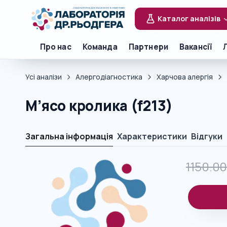
Каталог аналізів
Про нас
Команда
Партнери
Вакансії
Усі аналізи
Алергодіагностика
Харчова алергія
М’ясо кролика (f213)
Загальна інформація
Характеристики
Відгуки
1150.0