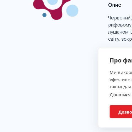
Опис
Червоний л
рифовому 
луціаном. 
світу, зок
Про фа
Клінічна
Ми викори
ефективні
Показан
також для
Дізнатися
Метод
Дозво
Підгото