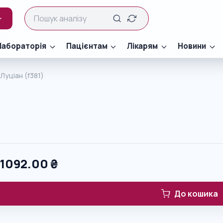
Лабораторія
Пацієнтам
Лікарям
Новини
Луціан (f381)
0
1092.00
₴
До кошика