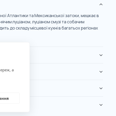
дної Атлантики та Мексиканської затоки, мешкає в
ячим луціаном, луціаном смузі та собачим
ить до складу місцевої кухні в багатьох регіонах
ереж, а
ання