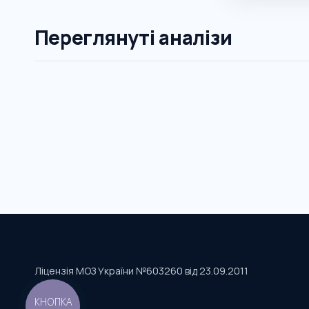
Переглянуті аналізи
Ліцензія МОЗ України №603260 від 23.09.2011
КНОПКА