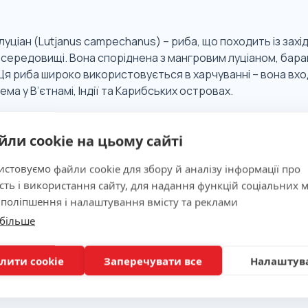
уціан (Lutjanus campechanus) – риба, що походить із захі
середовищі. Вона споріднена з мангровим луціаном, баран
Ця риба широко використовується в харчуванні – вона вход
рема у В’єтнамі, Індії та Карибських островах.
йли cookie на цьому сайті
 значимість
стовуємо файли cookie для збору й аналізу інформації про
сть і використання сайту, для надання функцій соціальних м
ня
 поліпшення і налаштування вмісту та реклами
 більше
лити cookie
Заперечувати все
Налаштув
вка