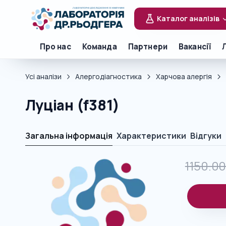
Каталог аналізів
Про нас
Команда
Партнери
Вакансії
Усі аналізи
Алергодіагностика
Харчова алергія
Луціан (f381)
Загальна інформація
Характеристики
Відгуки
1150.0