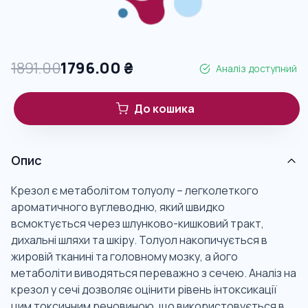
1891.00
1796.00
₴
Аналіз доступний
До кошика
Опис
Крезол є метаболітом толуолу – легколеткого
ароматичного вуглеводню, який швидко
всмоктується через шлунково-кишковий тракт,
дихальні шляхи та шкіру. Толуол накопичується в
жировій тканині та головному мозку, а його
метаболіти виводяться переважно з сечею. Аналіз на
крезол у сечі дозволяє оцінити рівень інтоксикації
цим токсичним речовиною, що використовується в