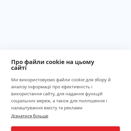
Про файли cookie на цьому
сайті
Ми використовуємо файли cookie для збору й
аналізу інформації про ефективність і
Ліцензія МОЗ України №603260 від 23.09.2011
використання сайту, для надання функцій
соціальних мереж, а також для поліпшення і
налаштування вмісту та реклами
Дізнатися більше
Наша адреса