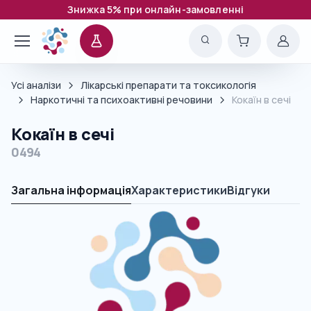
Знижка 5% при онлайн-замовленні
Усі аналізи
Лікарські препарати та токсикологія
Наркотичні та психоактивні речовини
Кокаїн в сечі
Кокаїн в сечі
0494
Загальна інформація
Характеристики
Відгуки