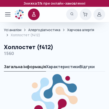
Знижка 5% при онлайн-замовленні
Усі аналізи
Алергодіагностика
Харчова алергія
Хоплостет (f412)
Хоплостет (f412)
1560
Загальна інформація
Характеристики
Відгуки