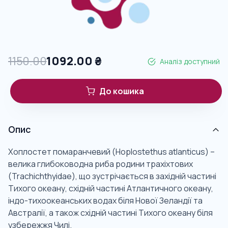
1150.00
1092.00
₴
Аналіз доступний
До кошика
Опис
Хоплостет помаранчевий (Hoplostethus atlanticus) –
велика глибоководна риба родини трахіхтових
(Trachichthyidae), що зустрічається в західній частині
Тихого океану, східній частині Атлантичного океану,
індо-тихоокеанських водах біля Нової Зеландії та
Австралії, а також східній частині Тихого океану біля
узбережжя Чилі.