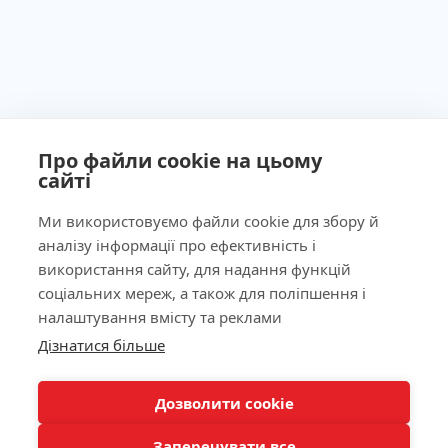
Про файли cookie на цьому
сайті
Ми використовуємо файли cookie для збору й
аналізу інформації про ефективність і
Ліцензія МОЗ України №603260 від 23.09.2011
використання сайту, для надання функцій
соціальних мереж, а також для поліпшення і
налаштування вмісту та реклами
Дізнатися більше
Наша адреса
КНОПКА
ЗВ'ЯЗКУ
Лабораторія
Дозволити cookie
Заперечувати все