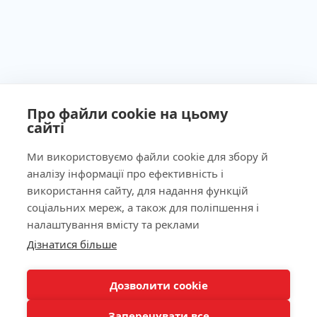
Про файли cookie на цьому
сайті
Ми використовуємо файли cookie для збору й
аналізу інформації про ефективність і
Ліцензія МОЗ України №603260 від 23.09.2011
використання сайту, для надання функцій
соціальних мереж, а також для поліпшення і
налаштування вмісту та реклами
Дізнатися більше
Наша адреса
КНОПКА
ЗВ'ЯЗКУ
Лабораторія
Дозволити cookie
Заперечувати все