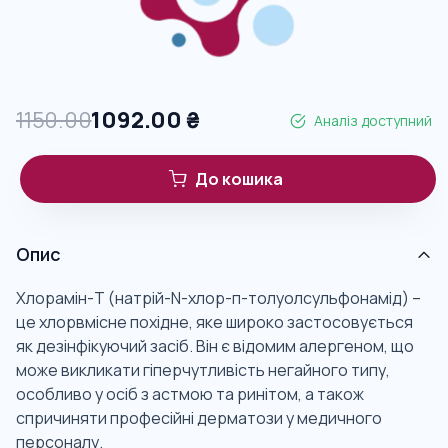
1150.00
1092.00
₴
Аналіз доступний
До кошика
Опис
Хлорамін-Т (натрій-N-хлор-п-толуолсульфонамід) –
це хлорвмісне похідне, яке широко застосовується
як дезінфікуючий засіб. Він є відомим алергеном, що
може викликати гіперчутливість негайного типу,
особливо у осіб з астмою та ринітом, а також
спричиняти професійні дерматози у медичного
персоналу.