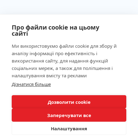
Про файли cookie на цьому
сайті
Ми використовуємо файли cookie для збору й
аналізу інформації про ефективність і
Ліцензія МОЗ України №603260 від 23.09.2011
використання сайту, для надання функцій
соціальних мереж, а також для поліпшення і
налаштування вмісту та реклами
Наша адреса
Дізнатися більше
КНОПКА
ЗВ'ЯЗКУ
Лабораторія
Дозволити cookie
Заперечувати все
Пацієнтам
Налаштування
Каталог аналізів