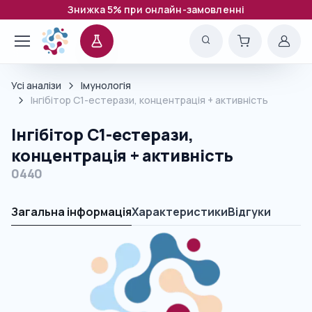
Знижка 5% при онлайн-замовленні
Усі аналізи
Імунологія
Інгібітор C1-естерази, концентрація + активність
Інгібітор C1-естерази,
концентрація + активність
0440
Загальна інформація
Характеристики
Відгуки