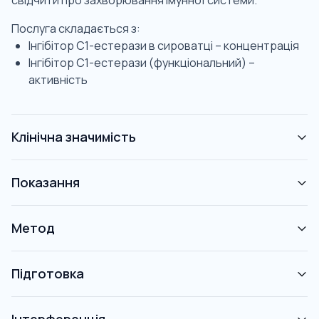
свідчити про захворювання імунної системи.
Послуга складається з:
Інгібітор С1-естерази в сироватці – концентрація
Інгібітор C1-естерази (функціональний) –
активність
Клінічна значимість
Показання
Метод
Підготовка