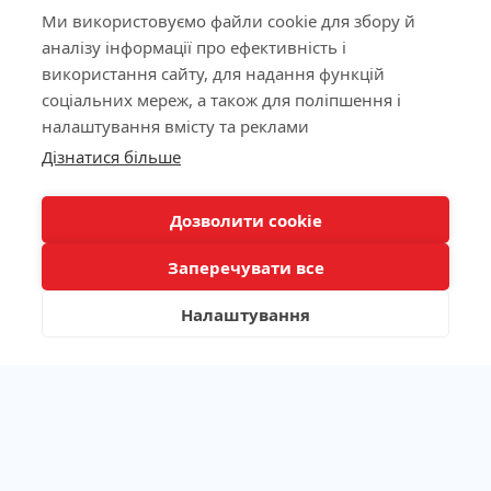
Ми використовуємо файли cookie для збору й
аналізу інформації про ефективність і
використання сайту, для надання функцій
Ліцензія МОЗ України №603260 від 23.09.2011
соціальних мереж, а також для поліпшення і
налаштування вмісту та реклами
КНОПКА
Дізнатися більше
ЗВ'ЯЗКУ
Наша адреса
Дозволити cookie
Лабораторія
Заперечувати все
Пацієнтам
Налаштування
Каталог аналізів
/
/
/
Алергодіагностика
Аутоімунологія
Біохімічні показники
/
/
Генетичні дослідження
Гемостаз
/
/
/
Гормони та нейромедіатори
Імунологія
Інфекції
/
/
Лікарські препарати та токсикологія
Маркери запалення