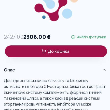
2427.00
2306.00
₴
Аналіз доступний
До кошика
Опис
Дослідження визначає кількість та біохімічну
активність інгібітора С1-естерази, білка гострої фази,
який інгібує систему комплементу, фібринолітичний
та кініновий шляхи, а також каскад реакцій системи
згортання крові. Активність інгібітора С1 може