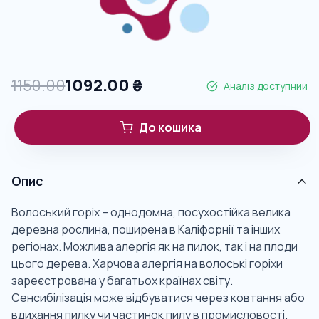
1150.00
1092.00
₴
Аналіз доступний
До кошика
Опис
Волоський горіх – однодомна, посухостійка велика
деревна рослина, поширена в Каліфорнії та інших
регіонах. Можлива алергія як на пилок, так і на плоди
цього дерева. Харчова алергія на волоські горіхи
зареєстрована у багатьох країнах світу.
Сенсибілізація може відбуватися через ковтання або
вдихання пилку чи частинок пилу в промисловості.