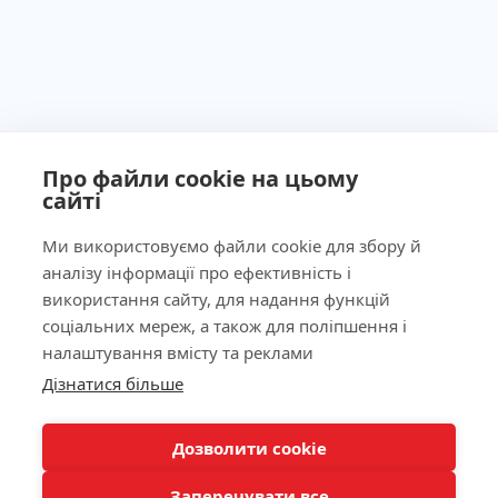
Про файли cookie на цьому
сайті
Ми використовуємо файли cookie для збору й
аналізу інформації про ефективність і
Ліцензія МОЗ України №603260 від 23.09.2011
використання сайту, для надання функцій
соціальних мереж, а також для поліпшення і
налаштування вмісту та реклами
Дізнатися більше
Наша адреса
КНОПКА
ЗВ'ЯЗКУ
Лабораторія
Дозволити cookie
Заперечувати все