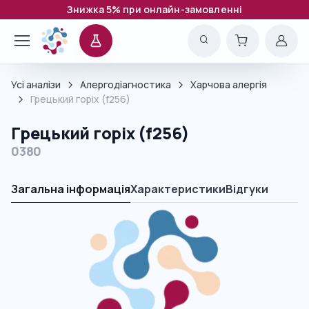
Знижка 5% при онлайн-замовленні
Усі аналізи
Алергодіагностика
Харчова алергія
Грецький горіх (f256)
Грецький горіх (f256)
0380
Загальна інформація
Характеристики
Відгуки