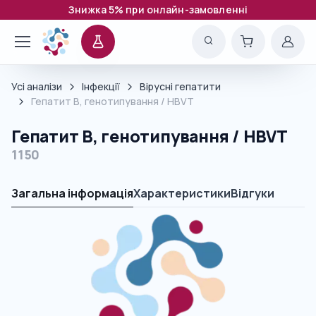
Знижка 5% при онлайн-замовленні
Усі аналізи
Інфекції
Вірусні гепатити
Гепатит В, генотипування / HBVT
Гепатит В, генотипування / HBVT
1150
Загальна інформація
Характеристики
Відгуки