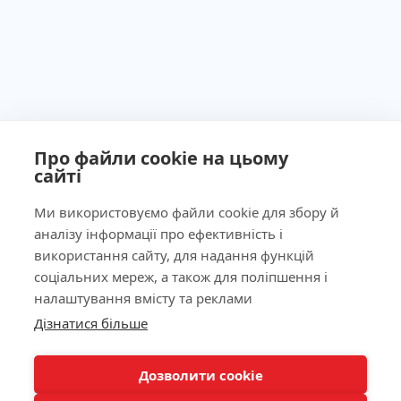
Про файли cookie на цьому
сайті
Ми використовуємо файли cookie для збору й
аналізу інформації про ефективність і
Ліцензія МОЗ України №603260 від 23.09.2011
використання сайту, для надання функцій
соціальних мереж, а також для поліпшення і
налаштування вмісту та реклами
Дізнатися більше
Наша адреса
КНОПКА
ЗВ'ЯЗКУ
Дозволити cookie
Лабораторія