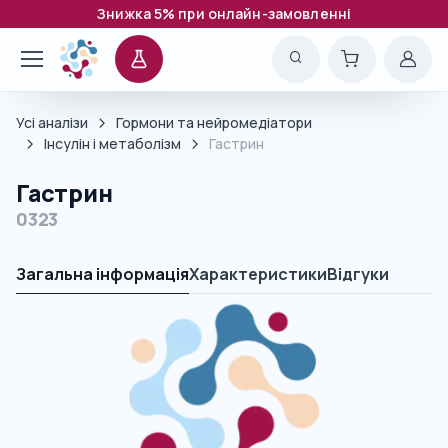
Знижка 5% при онлайн-замовленні
Усі аналізи
Гормони та нейромедіатори
Інсулін і метаболізм
Гастрин
Гастрин
0323
Загальна інформація
Характеристики
Відгуки