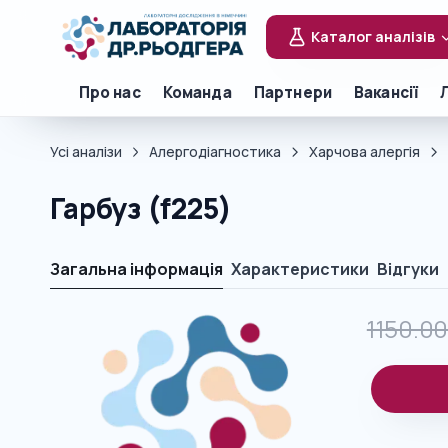
Каталог аналізів
Про нас
Команда
Партнери
Вакансії
Усі аналізи
Алергодіагностика
Харчова алергія
Гарбуз (f225)
Загальна інформація
Характеристики
Відгуки
1150.0