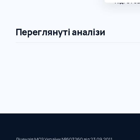
Підгото
Переглянуті аналізи
Ліцензія МОЗ України №603260 від 23.09.2011