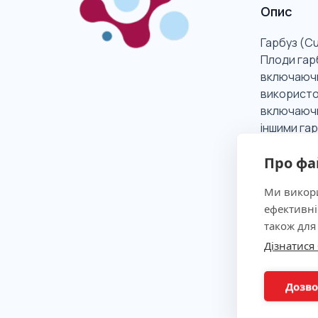
Опис
Гарбуз (Cu
Плоди гарб
включаючи 
використов
включаючи
іншими гар
Про фа
Клінічна
Ми викори
ефективні
також для
Показан
Дізнатися
Метод
Дозво