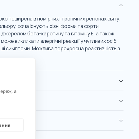
ко поширена в помірних і тропічних регіонах світу.
льору, хоча існують різні форми та сорти,
 джерелом бета-каротину та вітаміну Е, а також
може викликати алергічні реакції у чутливих осіб,
нші симптоми. Можлива перехресна реактивність з
ереж, а
ання