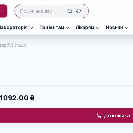
Лабораторія
Пацієнтам
Лікарям
Новини
Гарбуз (f225)
0
1092.00
₴
До кошика