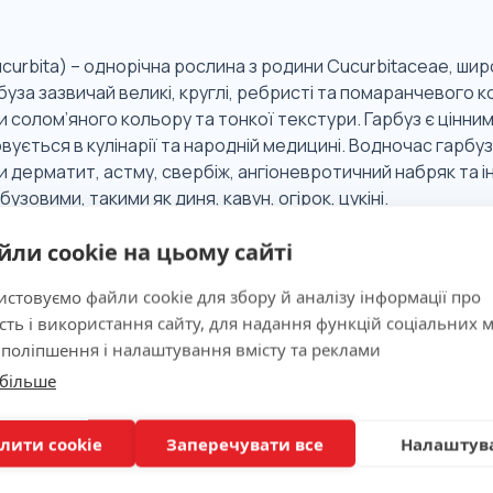
curbita) – однорічна рослина з родини Cucurbitaceae, широ
уза зазвичай великі, круглі, ребристі та помаранчевого ко
солом’яного кольору та тонкої текстури. Гарбуз є цінним
ується в кулінарії та народній медицині. Водночас гарбуз 
 дерматит, астму, свербіж, ангіоневротичний набряк та і
бузовими, такими як диня, кавун, огірок, цукіні.
йли cookie на цьому сайті
 значимість
стовуємо файли cookie для збору й аналізу інформації про
сть і використання сайту, для надання функцій соціальних м
 поліпшення і налаштування вмісту та реклами
ня
 більше
лити cookie
Заперечувати все
Налаштув