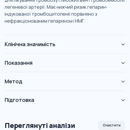
для лікування тромбозу глибоких вен і тромбоемболії
легеневої артерії. Має нижчий ризик гепарин-
індукованої тромбоцитопенії порівняно з
нефракціонованим гепарином і НМГ.
Клінічна значимість
Показання
Метод
Підготовка
Переглянуті аналізи
Очистити