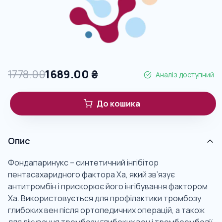
1778.00
1689.00
₴
Аналіз доступний
До кошика
Опис
Фондапаринукс – синтетичний інгібітор
пентасахаридного фактора Ха, який зв’язує
антитромбін і прискорює його інгібування фактором
Ха. Використовується для профілактики тромбозу
глибоких вен після ортопедичних операцій, а також