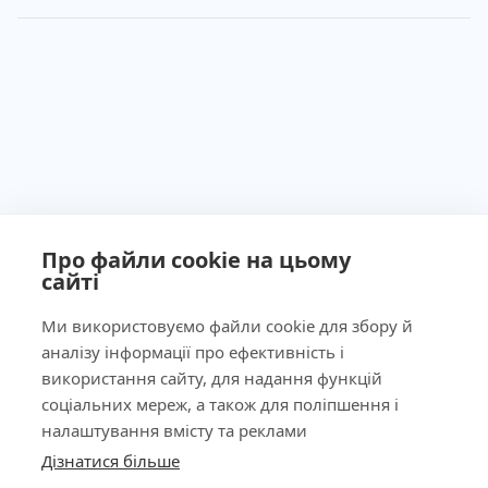
Про файли cookie на цьому
сайті
Ми використовуємо файли cookie для збору й
аналізу інформації про ефективність і
Ліцензія МОЗ України №603260 від 23.09.2011
використання сайту, для надання функцій
соціальних мереж, а також для поліпшення і
налаштування вмісту та реклами
Дізнатися більше
КНОПКА
Наша адреса
ЗВ'ЯЗКУ