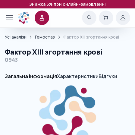
Знижка 5% при онлайн-замовленні
Усі аналізи
Гемостаз
Фактор XIII згортання крові
Фактор XIII згортання крові
0943
Загальна інформація
Характеристики
Відгуки