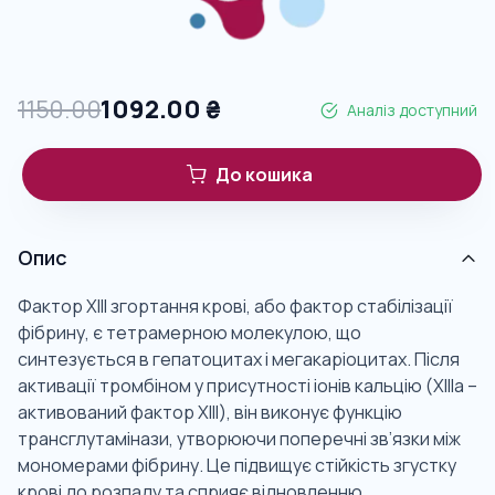
1150.00
1092.00
₴
Аналіз доступний
До кошика
Опис
Фактор XIII згортання крові, або фактор стабілізації
фібрину, є тетрамерною молекулою, що
синтезується в гепатоцитах і мегакаріоцитах. Після
активації тромбіном у присутності іонів кальцію (XIIIa –
активований фактор XIII), він виконує функцію
трансглутамінази, утворюючи поперечні зв’язки між
мономерами фібрину. Це підвищує стійкість згустку
крові до розпаду та сприяє відновленню