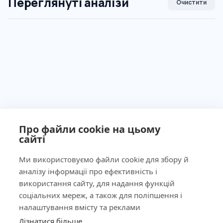
Переглянуті аналізи
Очистити
Про файли cookie на цьому
сайті
Ми використовуємо файли cookie для збору й
аналізу інформації про ефективність і
Ліцензія МОЗ України №603260 від 23.09.2011
використання сайту, для надання функцій
соціальних мереж, а також для поліпшення і
налаштування вмісту та реклами
Дізнатися більше
КНОПКА