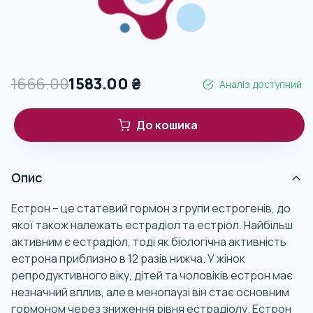
1666.00
1583.00
₴
Аналіз доступний
До кошика
Опис
Естрон – це статевий гормон з групи естрогенів, до
якої також належать естрадіол та естріол. Найбільш
активним є естрадіол, тоді як біологічна активність
естрона приблизно в 12 разів нижча. У жінок
репродуктивного віку, дітей та чоловіків естрон має
незначний вплив, але в менопаузі він стає основним
гормоном через зниження рівня естрадіолу. Естрон