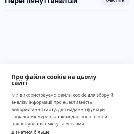
Переглянуті аналізи
Очистити
Про файли cookie на цьому
сайті
Ми використовуємо файли cookie для збору й
аналізу інформації про ефективність і
Ліцензія МОЗ України №603260 від 23.09.2011
використання сайту, для надання функцій
соціальних мереж, а також для поліпшення і
налаштування вмісту та реклами
Дізнатися більше
КНОПКА