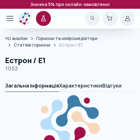
Знижка 5% при онлайн-замовленні
Усі аналізи
Гормони та нейромедіатори
Статеві гормони
Естрон / E1
Естрон / E1
1053
Загальна інформація
Характеристики
Відгуки