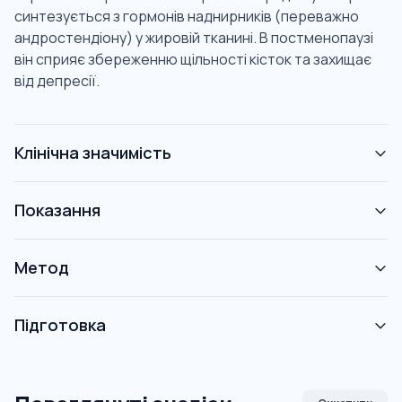
синтезується з гормонів наднирників (переважно
андростендіону) у жировій тканині. В постменопаузі
він сприяє збереженню щільності кісток та захищає
від депресії.
Клінічна значимість
Показання
Метод
Підготовка