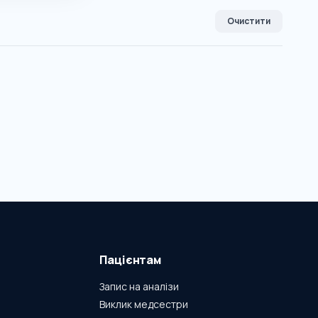
Очистити
Пацієнтам
Запис на аналізи
Виклик медсестри