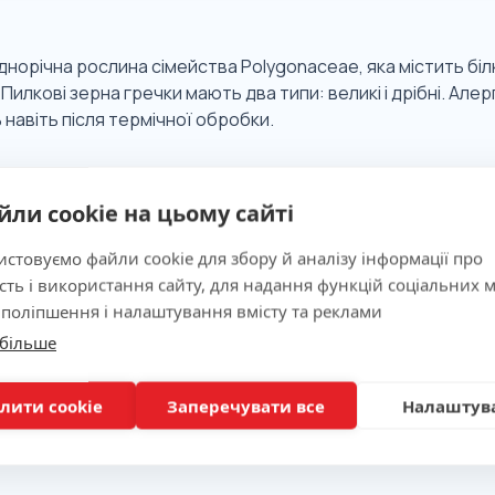
днорічна рослина сімейства Polygonaceae, яка містить біл
Пилкові зерна гречки мають два типи: великі і дрібні. Але
 навіть після термічної обробки.
 значимість
йли cookie на цьому сайті
стовуємо файли cookie для збору й аналізу інформації про
ня
сть і використання сайту, для надання функцій соціальних м
 поліпшення і налаштування вмісту та реклами
 більше
лити cookie
Заперечувати все
Налаштув
вка