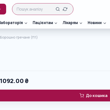
Лабораторія
Пацієнтам
Лікарям
Новини
Борошно гречане (f11)
0
1092.00
₴
До кошика