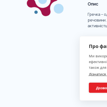
Опис
Гречка – о
речовини. 
активність
Клінічна
Про фа
Ми викори
Показан
ефективні
також для
Дізнатися
Метод
Дозво
Підгото