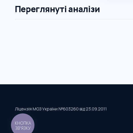
Переглянуті аналізи
Ліцензія МОЗ України №603260 від 23.09.2011
КНОПКА
ЗВ'ЯЗКУ