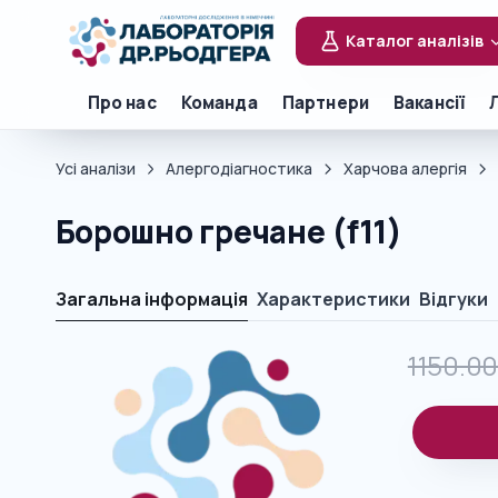
Каталог аналізів
Про нас
Команда
Партнери
Вакансії
Усі аналізи
Алергодіагностика
Харчова алергія
Борошно гречане (f11)
Загальна інформація
Характеристики
Відгуки
1150.0