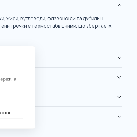
ки, жири, вуглеводи, флавоноїди та дубильні
ргени гречки є термостабільними, що зберігає їх
ереж, а
ання