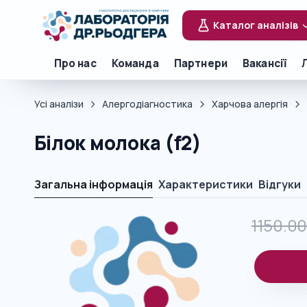
Каталог аналізів
Про нас
Команда
Партнери
Вакансії
Усі аналізи
Алергодіагностика
Харчова алергія
Білок молока (f2)
Загальна інформація
Характеристики
Відгуки
1150.0