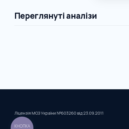
Переглянуті аналізи
Ліцензія МОЗ України №603260 від 23.09.2011
КНОПКА