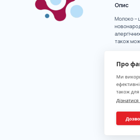
Опис
Молоко – 
новонарод
алергічних
також може
Про фа
Клінічна
Ми викори
ефективні
Показан
також для
Дізнатися
Метод
Дозво
Підгото