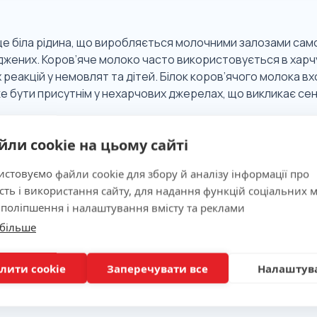
це біла рідина, що виробляється молочними залозами сам
жених. Коров’яче молоко часто використовується в харчу
 реакцій у немовлят та дітей. Білок коров’ячого молока в
 бути присутнім у нехарчових джерелах, що викликає сенси
йли cookie на цьому сайті
 значимість
стовуємо файли cookie для збору й аналізу інформації про
сть і використання сайту, для надання функцій соціальних м
ня
 поліпшення і налаштування вмісту та реклами
 більше
лити cookie
Заперечувати все
Налаштув
вка