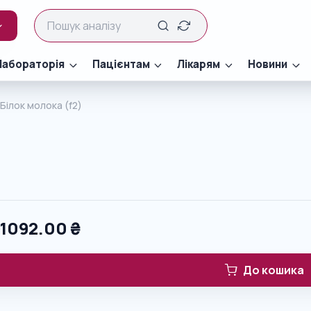
Лабораторія
Пацієнтам
Лікарям
Новини
Білок молока (f2)
0
1092.00
₴
До кошика