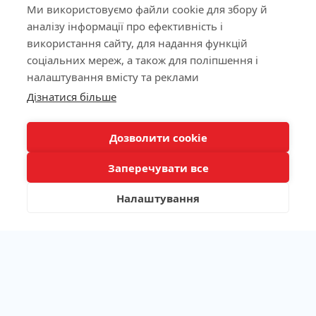
Ми використовуємо файли cookie для збору й
аналізу інформації про ефективність і
використання сайту, для надання функцій
Ліцензія МОЗ України №603260 від 23.09.2011
соціальних мереж, а також для поліпшення і
налаштування вмісту та реклами
КНОПКА
Дізнатися більше
ЗВ'ЯЗКУ
Наша адреса
Дозволити cookie
Лабораторія
Заперечувати все
Пацієнтам
Налаштування
Каталог аналізів
/
/
/
Алергодіагностика
Аутоімунологія
Біохімічні показники
/
/
Генетичні дослідження
Гемостаз
/
/
/
Гормони та нейромедіатори
Імунологія
Інфекції
/
/
Лікарські препарати та токсикологія
Маркери запалення