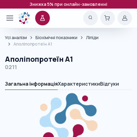
Знижка 5% при онлайн-замовленні
Усі аналізи
Біохімічні показники
Ліпіди
Аполіпопротеїн А1
Аполіпопротеїн А1
0211
Загальна інформація
Характеристики
Відгуки