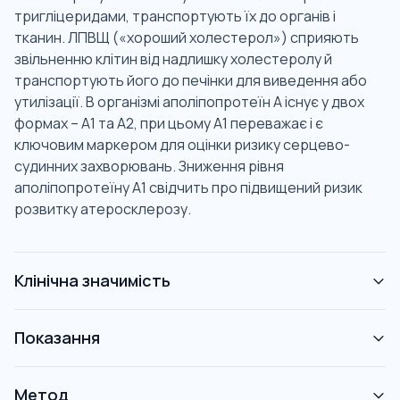
тригліцеридами, транспортують їх до органів і
тканин. ЛПВЩ («хороший холестерол») сприяють
звільненню клітин від надлишку холестеролу й
транспортують його до печінки для виведення або
утилізації. В організмі аполіпопротеїн А існує у двох
формах – А1 та А2, при цьому А1 переважає і є
ключовим маркером для оцінки ризику серцево-
судинних захворювань. Зниження рівня
аполіпопротеїну А1 свідчить про підвищений ризик
розвитку атеросклерозу.
Клінічна значимість
Показання
Метод