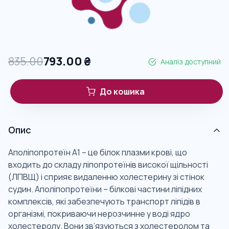
835.00
793.00
₴
Аналіз доступний
До кошика
Опис
Аполіпопротеїн А1 – це білок плазми крові, що
входить до складу ліпопротеїнів високої щільності
(ЛПВЩ) і сприяє видаленню холестерину зі стінок
судин. Аполіпопротеїни – білкові частини ліпідних
комплексів, які забезпечують транспорт ліпідів в
організмі, покриваючи нерозчинне у воді ядро
холестеролу. Вони зв’язуються з холестеролом та