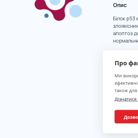
Опис
Білок p53
злоякісних
апоптоз д
нормальни
Про фа
Клінічна
Ми викори
ефективні
Показан
також для
Дізнатися
Метод
Дозво
Підгото