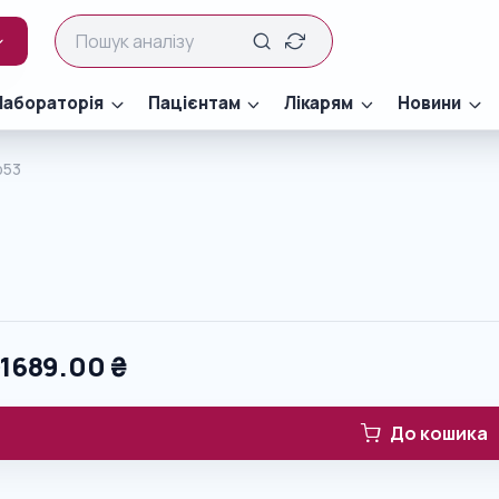
Лабораторія
Пацієнтам
Лікарям
Новини
р53
3
0
1689.00
₴
До кошика