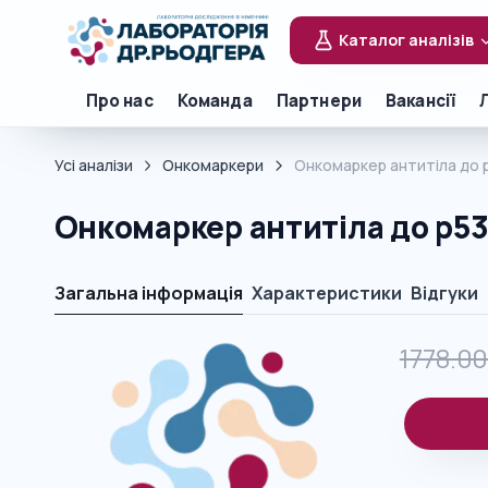
Каталог аналізів
Про нас
Команда
Партнери
Вакансії
Усі аналізи
Онкомаркери
Онкомаркер антитіла до 
Онкомаркер антитіла до р5
Загальна інформація
Характеристики
Відгуки
1778.0