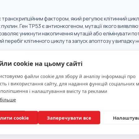
 є транскрипційним фактором, який регулює клітинний цик
 пухлин. Ген TP53 є антионкогеном, мутації якого виявля
озволяє уникнути накопичення мутацій або елімінувати по
й перебіг клітинного циклу та запуск апоптозу у випадку
йли cookie на цьому сайті
 значимість
стовуємо файли cookie для збору й аналізу інформації про
сть і використання сайту, для надання функцій соціальних м
ня
 поліпшення і налаштування вмісту та реклами
 більше
лити cookie
Заперечувати все
Налаштув
вка