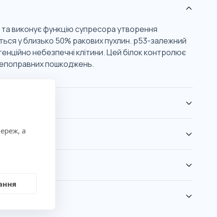
л та виконує функцію супресора утворення
ються у близько 50% ракових пухлин. p53-залежний
тенційно небезпечні клітини. Цей білок контролює
 непоправних пошкоджень.
ереж, а
ання