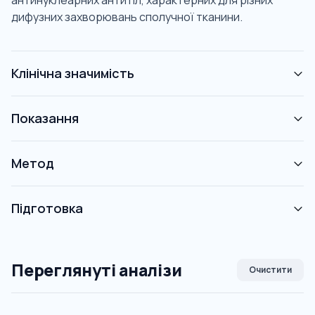
антинуклеарних антитіл, характерних для різних
дифузних захворювань сполучної тканини.
Клінічна значимість
Показання
Метод
Підготовка
Переглянуті аналізи
Очистити