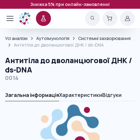
Знижка 5% при онлайн-замовленні
Усі аналізи
Аутоімунологія
Системні захворювання
Антитіла до дволанцюгової ДНК / ds-DNA
Антитіла до дволанцюгової ДНК /
ds-DNA
0014
Загальна інформація
Характеристики
Відгуки