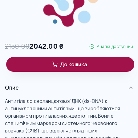
2150.00
2042.00
₴
Аналіз доступний
До кошика
Опис
Антитіла до дволанцюгової ДНК (ds-DNA) є
антинуклеарними антитілами, що виробляються
організмом проти власних ядер клітин. Вони є
специфічним маркером системного червоного
вовчака (СЧВ), що відрізняє їх від інших