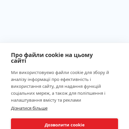
Про файли cookie на цьому
сайті
Ми використовуємо файли cookie для збору й
аналізу інформації про ефективність і
Ліцензія МОЗ України №603260 від 23.09.2011
використання сайту, для надання функцій
соціальних мереж, а також для поліпшення і
налаштування вмісту та реклами
Дізнатися більше
КНОПКА
Наша адреса
ЗВ'ЯЗКУ
Дозволити cookie
Лабораторія