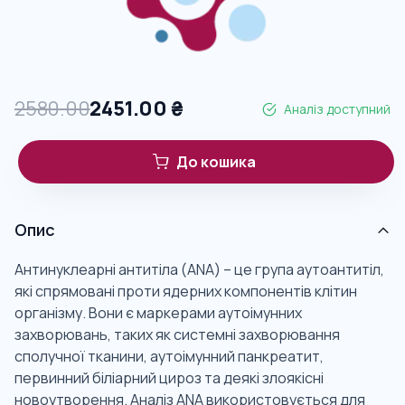
2580.00
2451.00
₴
Аналіз доступний
До кошика
Опис
Антинуклеарні антитіла (ANA) – це група аутоантитіл,
які спрямовані проти ядерних компонентів клітин
організму. Вони є маркерами аутоімунних
захворювань, таких як системні захворювання
сполучної тканини, аутоімунний панкреатит,
первинний біліарний цироз та деякі злоякісні
новоутворення. Аналіз ANA використовується для