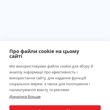
Про файли cookie на цьому
сайті
Ми використовуємо файли cookie для збору й
аналізу інформації про ефективність і
Ліцензія МОЗ України №603260 від 23.09.2011
використання сайту, для надання функцій
соціальних мереж, а також для поліпшення і
налаштування вмісту та реклами
Дізнатися більше
Наша адреса
КНОПКА
ЗВ'ЯЗКУ