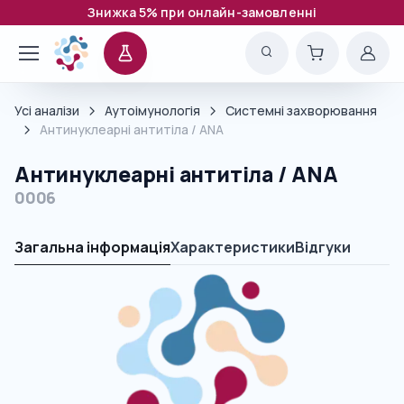
Знижка 5% при онлайн-замовленні
Усі аналізи
Аутоімунологія
Системні захворювання
Антинуклеарні антитіла / ANA
Антинуклеарні антитіла / ANA
0006
Загальна інформація
Характеристики
Відгуки