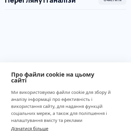
Переглянуті аналізи
Про файли cookie на цьому
сайті
Ми використовуємо файли cookie для збору й
аналізу інформації про ефективність і
Ліцензія МОЗ України №603260 від 23.09.2011
використання сайту, для надання функцій
соціальних мереж, а також для поліпшення і
налаштування вмісту та реклами
Дізнатися більше
КНОПКА