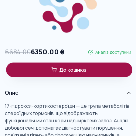
6684.00
6350.00
₴
Аналіз доступний
До кошика
Опис
17-гідрокси-кортикостероїди — це група метаболітів
стероїдних гормонів, що відображають
функціональний стан кори надниркових залоз. Аналіз
добової сечі допомагає діагностувати порушення,
пов’язані з гіпер- або гіпофункцією наднирників, а