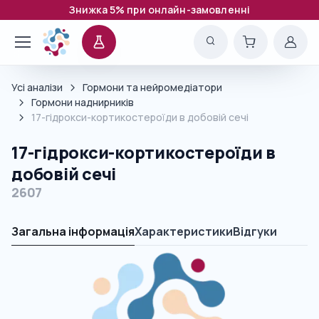
Знижка 5% при онлайн-замовленні
Усі аналізи
Гормони та нейромедіатори
Гормони наднирників
17-гідрокси-кортикостероїди в добовій сечі
17-гідрокси-кортикостероїди в
добовій сечі
2607
Загальна інформація
Характеристики
Відгуки