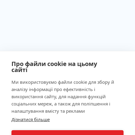
Про файли cookie на цьому
сайті
Ми використовуємо файли cookie для збору й
аналізу інформації про ефективність і
Ліцензія МОЗ України №603260 від 23.09.2011
використання сайту, для надання функцій
соціальних мереж, а також для поліпшення і
налаштування вмісту та реклами
Дізнатися більше
КНОПКА
Наша адреса
ЗВ'ЯЗКУ