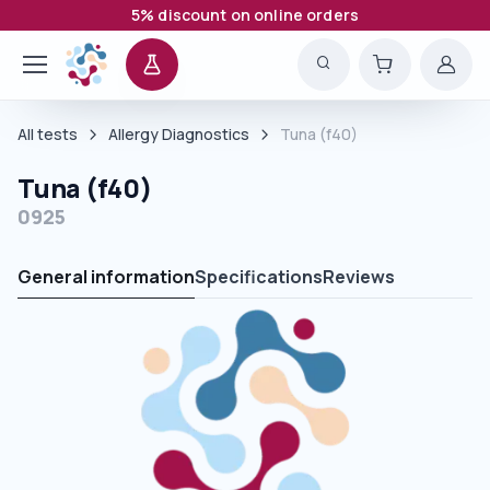
5% discount on online orders
All tests
Allergy Diagnostics
Tuna (f40)
Tuna (f40)
0925
General information
Specifications
Reviews