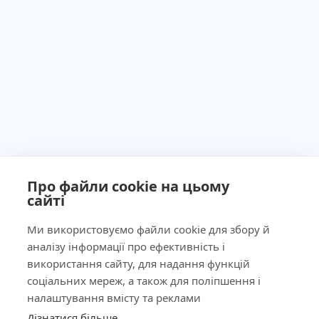
Про файли cookie на цьому
сайті
Ministry of Health of Ukraine License No. 603260 dated
September 23, 2011
Ми використовуємо файли cookie для збору й
аналізу інформації про ефективність і
використання сайту, для надання функцій
соціальних мереж, а також для поліпшення і
Our Address
налаштування вмісту та реклами
Дізнатися більше
КНОПКА