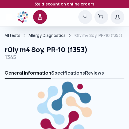
5% discount on online orders
All tests
Allergy Diagnostics
rGly m4 Soy, PR-10 (f353)
rGly m4 Soy, PR-10 (f353)
1345
General information
Specifications
Reviews