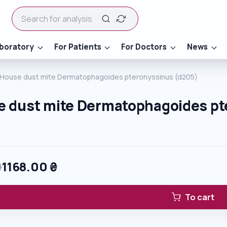
boratory
For Patients
For Doctors
News
) House dust mite Dermatophagoides pteronyssinus (d205)
e dust mite Dermatophagoides pt
0
1168.00
₴
To cart