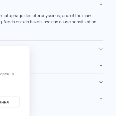
ermatophagoides pteronyssinus, one of the main
g, feeds on skin flakes, and can cause sensitization
ереж, а
ання