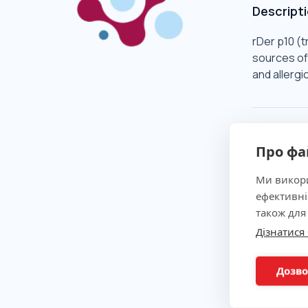
Descript
rDer p10 (
sources of 
and allergi
Clinical 
Про фа
Indicatio
Ми викори
ефективні
також для
Method
Дізнатися
Preparat
Дозво