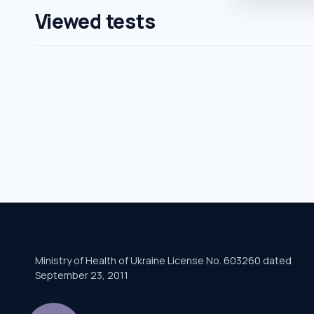
Viewed tests
Ministry of Health of Ukraine License No. 603260 dated
September 23, 2011