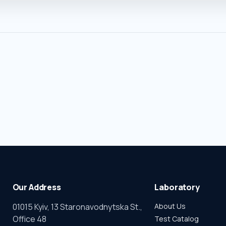
Our Address
Laboratory
01015 Kyiv, 13 Staronavodnytska St.,
About Us
Office 48
Test Catalog