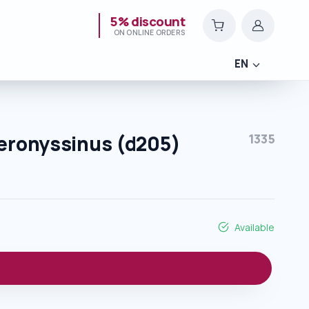
5% discount
ON ONLINE ORDERS
EN
eronyssinus (d205)
1335
Available