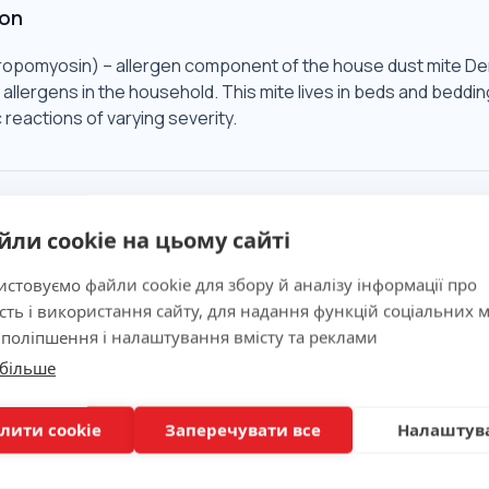
ion
tropomyosin) – allergen component of the house dust mite D
allergens in the household. This mite lives in beds and beddin
c reactions of varying severity.
Significance
йли cookie на цьому сайті
ns
стовуємо файли cookie для збору й аналізу інформації про
сть і використання сайту, для надання функцій соціальних м
 поліпшення і налаштування вмісту та реклами
 більше
ion
лити cookie
Заперечувати все
Налаштув