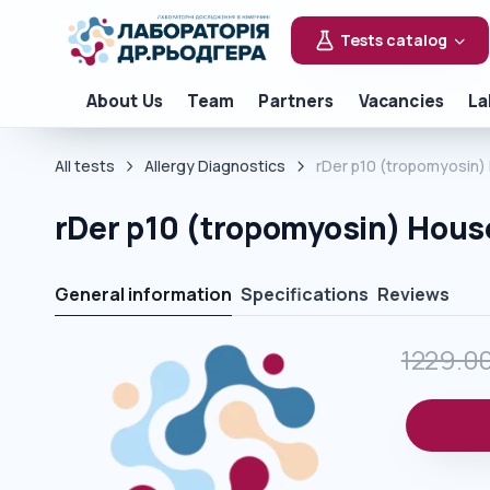
Tests catalog
About Us
Team
Partners
Vacancies
La
All tests
Allergy Diagnostics
rDer p10 (tropomyosin
rDer p10 (tropomyosin) Hous
General information
Specifications
Reviews
1229.0