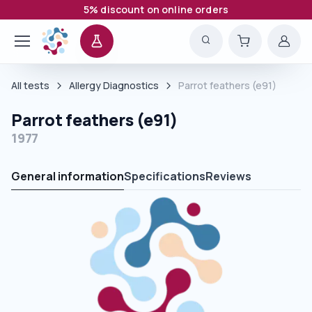
5% discount on online orders
All tests
Allergy Diagnostics
Parrot feathers (e91)
Parrot feathers (e91)
1977
General information
Specifications
Reviews