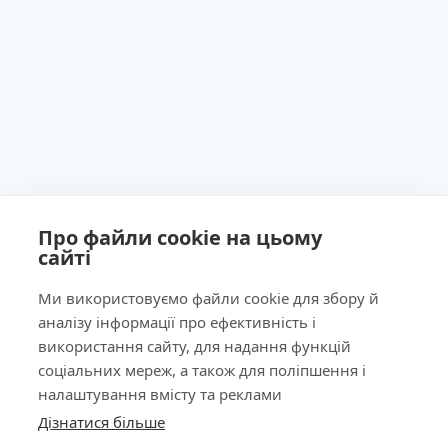
Про файли cookie на цьому
сайті
Ministry of Health of Ukraine License No. 603260 dated
September 23, 2011
Ми використовуємо файли cookie для збору й
аналізу інформації про ефективність і
використання сайту, для надання функцій
соціальних мереж, а також для поліпшення і
Our Address
налаштування вмісту та реклами
Дізнатися більше
КНОПКА
Laboratory
ЗВ'ЯЗКУ