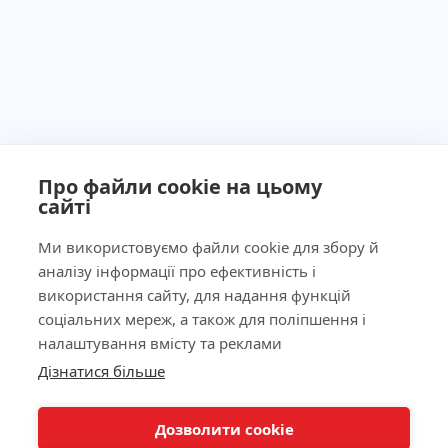
Про файли cookie на цьому
сайті
Ministry of Health of Ukraine License No. 603260 dated
September 23, 2011
Ми використовуємо файли cookie для збору й
аналізу інформації про ефективність і
використання сайту, для надання функцій
соціальних мереж, а також для поліпшення і
Our Address
налаштування вмісту та реклами
Дізнатися більше
КНОПКА
Laboratory
ЗВ'ЯЗКУ
Дозволити cookie
For Patients