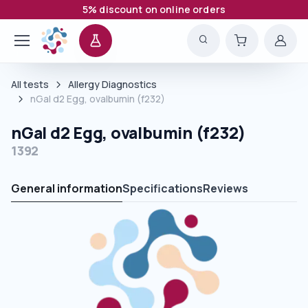
5% discount on online orders
All tests
Allergy Diagnostics
nGal d2 Egg, ovalbumin (f232)
nGal d2 Egg, ovalbumin (f232)
1392
General information
Specifications
Reviews