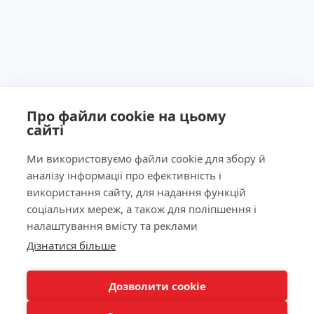
Про файли cookie на цьому
сайті
Ministry of Health of Ukraine License No. 603260 dated
September 23, 2011
Ми використовуємо файли cookie для збору й
аналізу інформації про ефективність і
використання сайту, для надання функцій
соціальних мереж, а також для поліпшення і
Our Address
налаштування вмісту та реклами
Дізнатися більше
Laboratory
КНОПКА
ЗВ'ЯЗКУ
For Patients
Дозволити cookie