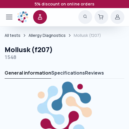
5% discount on online orders
All tests
Allergy Diagnostics
Mollusk (f207)
Mollusk (f207)
1548
General information
Specifications
Reviews