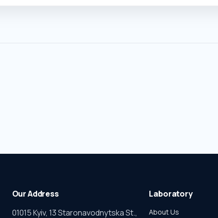
Our Address
Laboratory
01015 Kyiv, 13 Staronavodnytska St.,
About Us