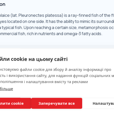
ion
aice (lat. Pleuronectes platessa) is a ray-finned fish of the f
es located on one side. It has the ability to mimic its surroun
a typical fish. Upon reaching a certain size, metamorphosis occu
mmercial fish, rich in nutrients and omega-3 fatty acids.
Significance
йли cookie на цьому сайті
стовуємо файли cookie для збору й аналізу інформації про
ns
сть і використання сайту, для надання функцій соціальних м
 поліпшення і налаштування вмісту та реклами
 більше
ion
лити cookie
Заперечувати все
Налаштув