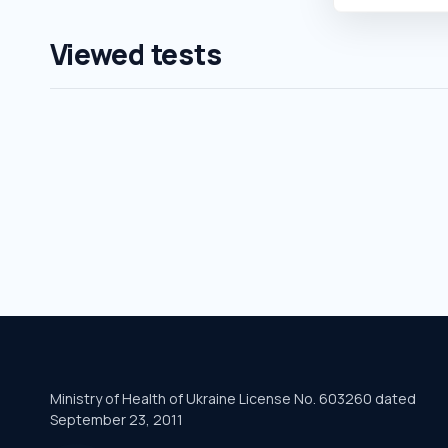
Viewed tests
Ministry of Health of Ukraine License No. 603260 dated
September 23, 2011