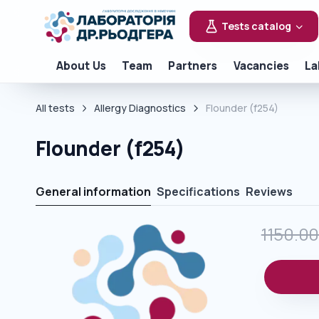
Tests catalog
About Us
Team
Partners
Vacancies
La
All tests
Allergy Diagnostics
Flounder (f254)
Flounder (f254)
General information
Specifications
Reviews
1150.0