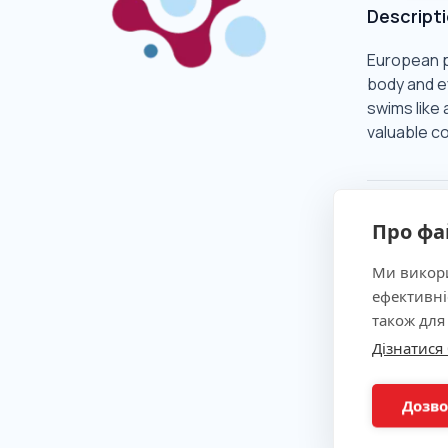
Descript
European pl
body and ey
swims like 
valuable co
Clinical 
Про фа
Ми викори
Indicatio
ефективні
також для
Method
Дізнатися
Preparat
Дозво