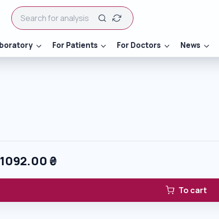
boratory
For Patients
For Doctors
News
0
1092.00
₴
To cart