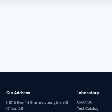
Our Address
Laboratory
01015 Kyiv, 13 Staronavodnytska St.,
About Us
Office 48
Test Catalog