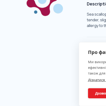
Descript
Sea scallop
tender, sli
allergy to 
Clinical 
Про фа
Indicatio
Ми викори
ефективні
також для
Method
Дізнатися
Preparat
Дозво