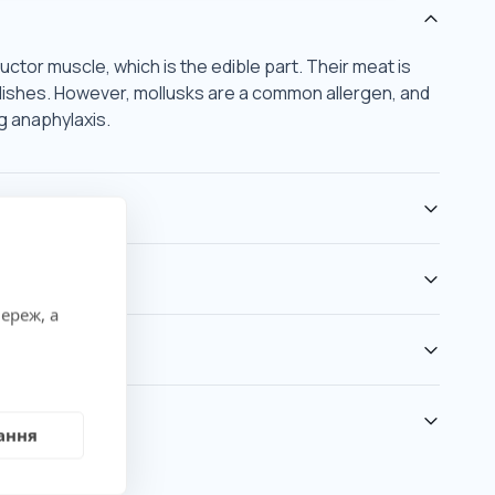
ctor muscle, which is the edible part. Their meat is
t dishes. However, mollusks are a common allergen, and
g anaphylaxis.
ереж, а
ання