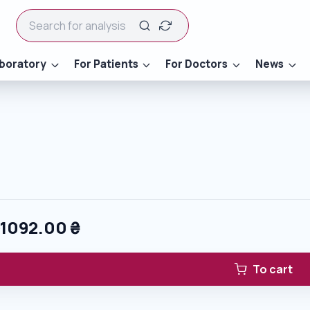
boratory
For Patients
For Doctors
News
0
1092.00
₴
To cart