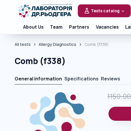
Tests catalog
About Us
Team
Partners
Vacancies
La
All tests
Allergy Diagnostics
Comb (f338)
Comb (f338)
General information
Specifications
Reviews
1150.0