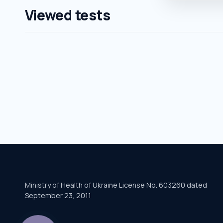
Viewed tests
Ministry of Health of Ukraine License No. 603260 dated
September 23, 2011