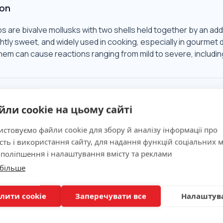
ion
s are bivalve mollusks with two shells held together by an addu
ghtly sweet, and widely used in cooking, especially in gourme
them can cause reactions ranging from mild to severe, includin
Significance
йли cookie на цьому сайті
ns
стовуємо файли cookie для збору й аналізу інформації про
сть і використання сайту, для надання функцій соціальних м
 поліпшення і налаштування вмісту та реклами
 більше
ion
лити cookie
Заперечувати все
Налаштув