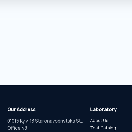
Our Address
Laboratory
01015 Kyiv, 13 Staronavodnytska St.,
About Us
Office 48
Test Catalog