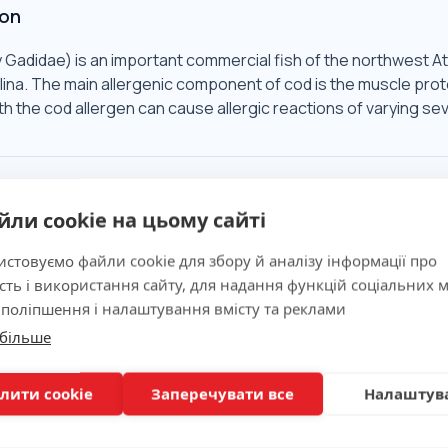
ion
 Gadidae) is an important commercial fish of the northwest At
ina. The main allergenic component of cod is the muscle prote
h the cod allergen can cause allergic reactions of varying seve
Significance
йли cookie на цьому сайті
ns
стовуємо файли cookie для збору й аналізу інформації про
сть і використання сайту, для надання функцій соціальних м
 поліпшення і налаштування вмісту та реклами
 більше
ion
лити cookie
Заперечувати все
Налаштув