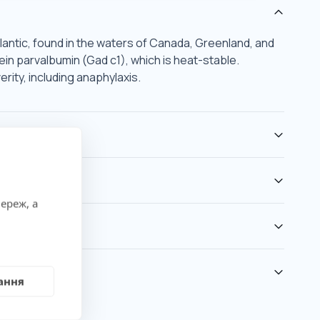
lantic, found in the waters of Canada, Greenland, and
in parvalbumin (Gad c1), which is heat-stable.
rity, including anaphylaxis.
ереж, а
ання