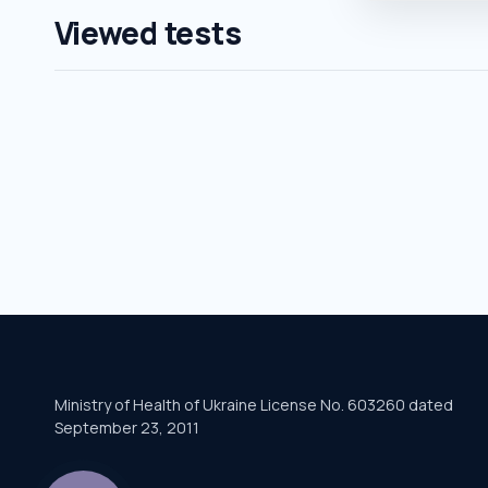
Viewed tests
Ministry of Health of Ukraine License No. 603260 dated
September 23, 2011