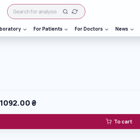
boratory
For Patients
For Doctors
News
0
1092.00
₴
To cart