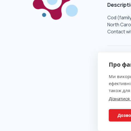
Descript
Cod (family
North Carol
Contact wit
Clinical 
Про фа
Indicatio
Ми викори
ефективні
також для
Method
Дізнатися
Preparat
Дозво