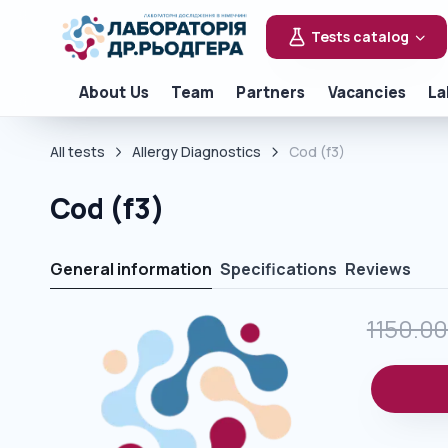
Tests catalog
About Us
Team
Partners
Vacancies
La
All tests
Allergy Diagnostics
Cod (f3)
Cod (f3)
General information
Specifications
Reviews
1150.0