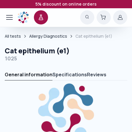
5% discount on online orders
All tests
Allergy Diagnostics
Cat epithelium (e1)
Cat epithelium (e1)
1025
General information
Specifications
Reviews