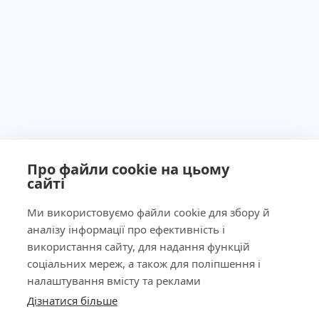
Про файли cookie на цьому
сайті
Ministry of Health of Ukraine License No. 603260 dated
September 23, 2011
Ми використовуємо файли cookie для збору й
аналізу інформації про ефективність і
використання сайту, для надання функцій
соціальних мереж, а також для поліпшення і
Our Address
налаштування вмісту та реклами
Дізнатися більше
КНОПКА
Laboratory
ЗВ'ЯЗКУ