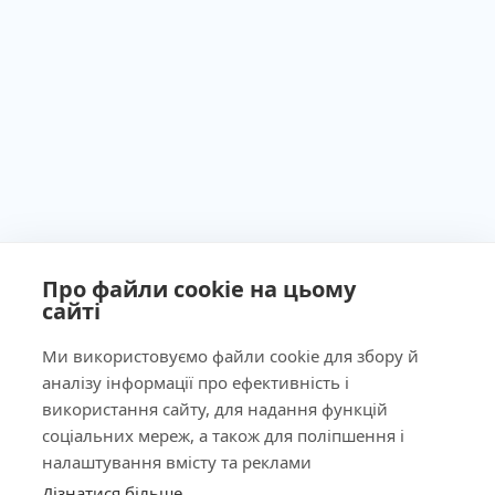
Про файли cookie на цьому
сайті
Ministry of Health of Ukraine License No. 603260 dated
September 23, 2011
Ми використовуємо файли cookie для збору й
аналізу інформації про ефективність і
використання сайту, для надання функцій
соціальних мереж, а також для поліпшення і
Our Address
налаштування вмісту та реклами
Дізнатися більше
КНОПКА