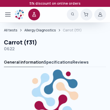
5% discount on online orders
All tests
Allergy Diagnostics
Carrot (f31)
Carrot (f31)
0622
General information
Specifications
Reviews