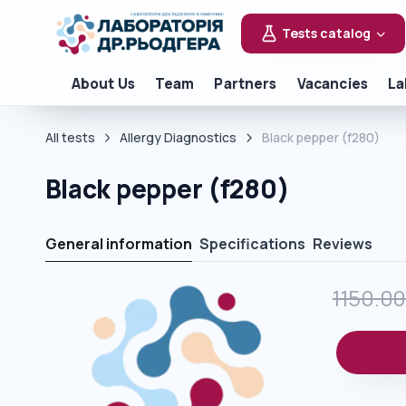
Tests catalog
About Us
Team
Partners
Vacancies
La
All tests
Allergy Diagnostics
Black pepper (f280)
Black pepper (f280)
General information
Specifications
Reviews
1150.0