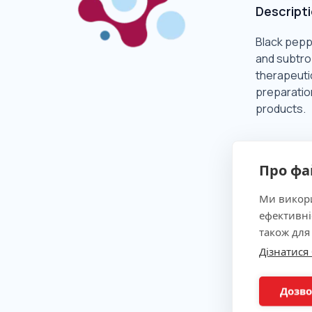
Descript
Black peppe
and subtrop
therapeutic
preparatio
products.
Clinical 
Про фа
Ми викори
Indicatio
ефективні
також для
Дізнатися
Method
Дозво
Preparat