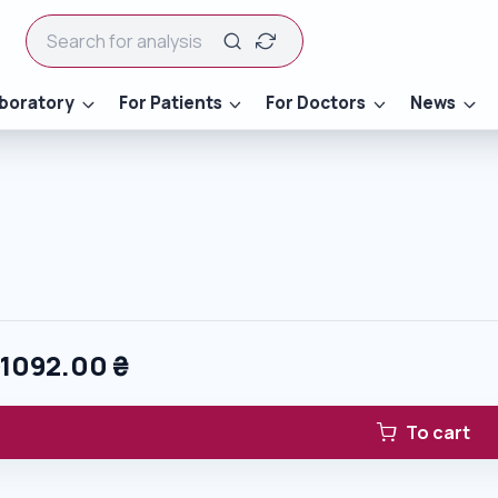
boratory
For Patients
For Doctors
News
0
1092.00
₴
To cart