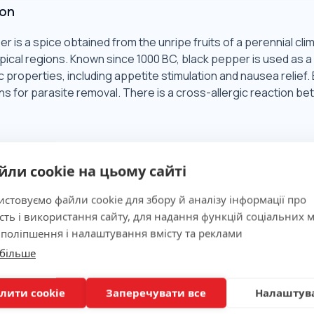
ion
r is a spice obtained from the unripe fruits of a perennial cli
ical regions. Known since 1000 BC, black pepper is used as a 
 properties, including appetite stimulation and nausea relief. 
ns for parasite removal. There is a cross-allergic reaction 
Significance
йли cookie на цьому сайті
стовуємо файли cookie для збору й аналізу інформації про
ns
сть і використання сайту, для надання функцій соціальних м
 поліпшення і налаштування вмісту та реклами
 більше
лити cookie
Заперечувати все
Налаштув
ion