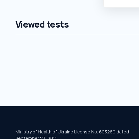
Viewed tests
Ministry of Health of Ukraine License No. 603260 dated
September 23, 2011