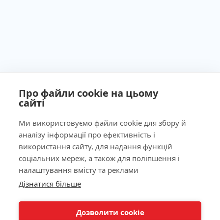
Про файли cookie на цьому
сайті
Ministry of Health of Ukraine License No. 603260 dated
September 23, 2011
Ми використовуємо файли cookie для збору й
аналізу інформації про ефективність і
використання сайту, для надання функцій
соціальних мереж, а також для поліпшення і
Our Address
налаштування вмісту та реклами
Дізнатися більше
КНОПКА
Laboratory
ЗВ'ЯЗКУ
Дозволити cookie
For Patients