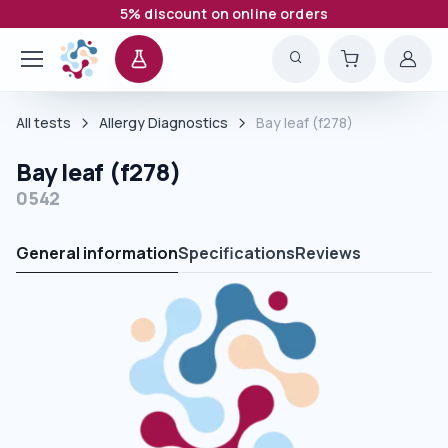
5% discount on online orders
All tests
Allergy Diagnostics
Bay leaf (f278)
Bay leaf (f278)
0542
General information
Specifications
Reviews