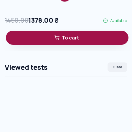
1450.00
1378.00
₴
Available
To cart
Viewed tests
Clear