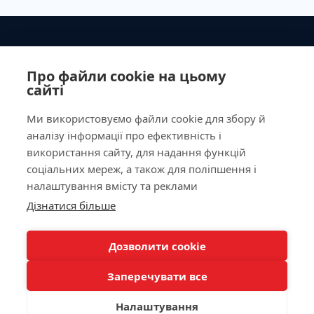
Ministry of Health of Ukraine License No. 603260 dated
September 23, 2011
Про файли cookie на цьому
сайті
Ми використовуємо файли cookie для збору й
аналізу інформації про ефективність і
Our Address
використання сайту, для надання функцій
соціальних мереж, а також для поліпшення і
Laboratory
налаштування вмісту та реклами
Дізнатися більше
For Patients
КНОПКА
ЗВ'ЯЗКУ
Дозволити cookie
Doctor appointment
Заперечувати все
Налаштування
/
/
/
Allergy Diagnostics
Autoimmunology
Biochemistry