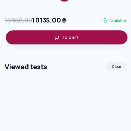
10668.00
10135.00
₴
Available
To cart
Viewed tests
Clear