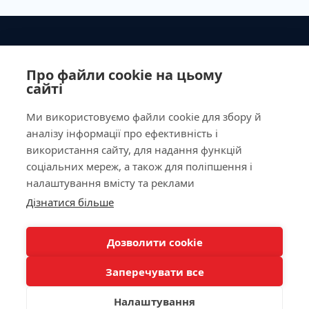
Ministry of Health of Ukraine License No. 603260 dated
September 23, 2011
Про файли cookie на цьому
сайті
Ми використовуємо файли cookie для збору й
аналізу інформації про ефективність і
Our Address
використання сайту, для надання функцій
соціальних мереж, а також для поліпшення і
Laboratory
налаштування вмісту та реклами
Дізнатися більше
For Patients
КНОПКА
ЗВ'ЯЗКУ
Дозволити cookie
Doctor appointment
Заперечувати все
Налаштування
/
/
/
Allergy Diagnostics
Autoimmunology
Biochemistry