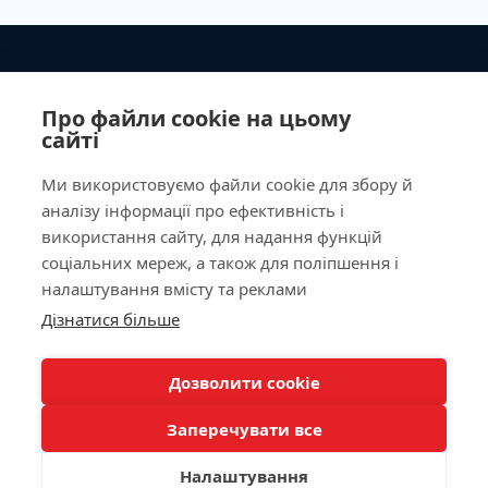
Ministry of Health of Ukraine License No. 603260 dated
September 23, 2011
Про файли cookie на цьому
сайті
Ми використовуємо файли cookie для збору й
аналізу інформації про ефективність і
Our Address
використання сайту, для надання функцій
соціальних мереж, а також для поліпшення і
Laboratory
налаштування вмісту та реклами
Дізнатися більше
For Patients
КНОПКА
ЗВ'ЯЗКУ
Дозволити cookie
Doctor appointment
Заперечувати все
Налаштування
/
/
/
Allergy Diagnostics
Autoimmunology
Biochemistry