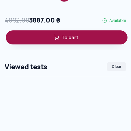
4092.00
3887.00
₴
Available
To cart
Viewed tests
Clear