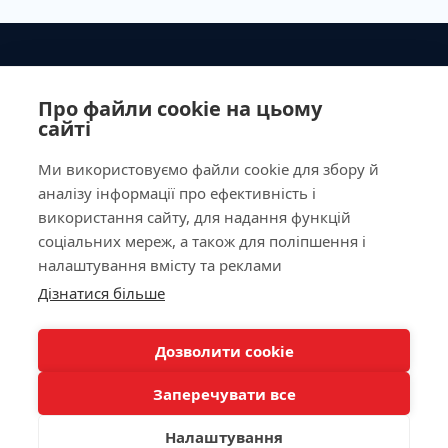
Ministry of Health of Ukraine License No. 603260 dated
September 23, 2011
Про файли cookie на цьому
сайті
Ми використовуємо файли cookie для збору й
аналізу інформації про ефективність і
Our Address
використання сайту, для надання функцій
соціальних мереж, а також для поліпшення і
Laboratory
налаштування вмісту та реклами
Дізнатися більше
For Patients
КНОПКА
ЗВ'ЯЗКУ
Дозволити cookie
Doctor appointment
Заперечувати все
Налаштування
/
/
/
Allergy Diagnostics
Autoimmunology
Biochemistry