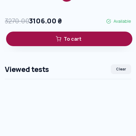
3270.00
3106.00
₴
Available
To cart
Viewed tests
Clear