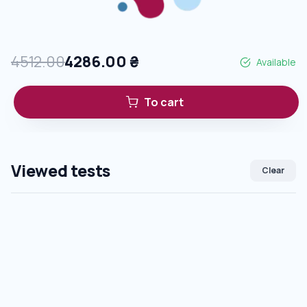
4512.00
4286.00
₴
Available
To cart
Viewed tests
Clear