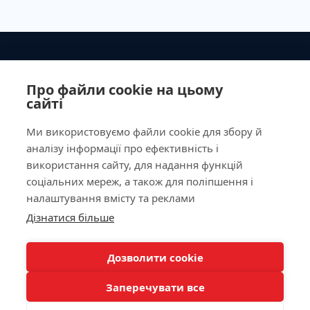
Ministry of Health of Ukraine License No. 603260 dated
September 23, 2011
Про файли cookie на цьому
сайті
Ми використовуємо файли cookie для збору й
аналізу інформації про ефективність і
Our Address
використання сайту, для надання функцій
соціальних мереж, а також для поліпшення і
Laboratory
налаштування вмісту та реклами
Дізнатися більше
For Patients
КНОПКА
ЗВ'ЯЗКУ
Дозволити cookie
Doctor appointment
Заперечувати все