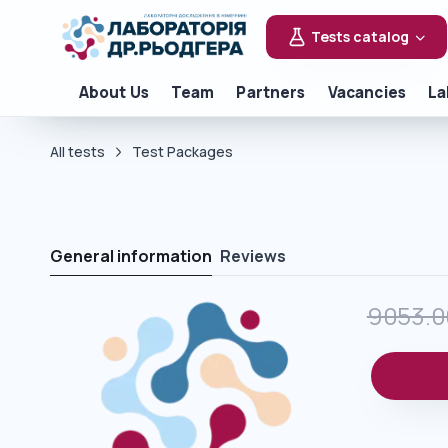
Tests catalog
About Us
Team
Partners
Vacancies
La
All tests
Test Packages
General information
Reviews
9053.0