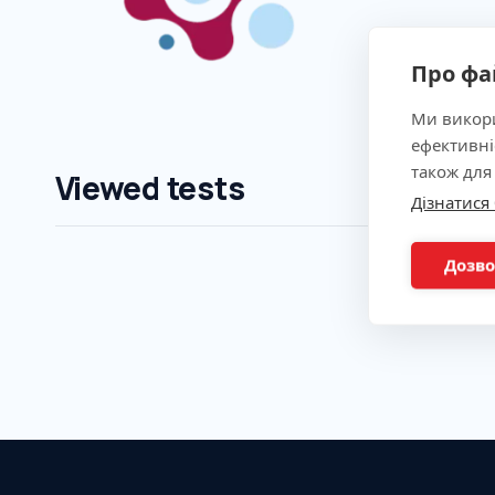
Про фа
Ми викори
ефективні
також для
Viewed tests
Дізнатися
Дозво