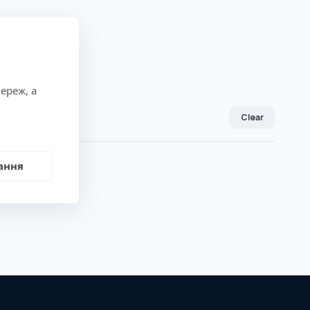
ереж, а
Clear
ання