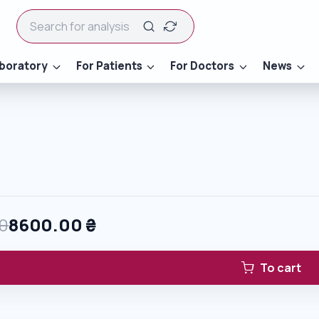
boratory
For Patients
For Doctors
News
0
8600.00
₴
To cart