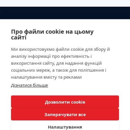
Ministry of Health of Ukraine License No. 603260 dated
September 23, 2011
Про файли cookie на цьому
сайті
Ми використовуємо файли cookie для збору й
аналізу інформації про ефективність і
Our Address
використання сайту, для надання функцій
соціальних мереж, а також для поліпшення і
Laboratory
налаштування вмісту та реклами
Дізнатися більше
For Patients
КНОПКА
ЗВ'ЯЗКУ
Дозволити cookie
Doctor appointment
Заперечувати все
Налаштування
/
/
/
Allergy Diagnostics
Autoimmunology
Biochemistry