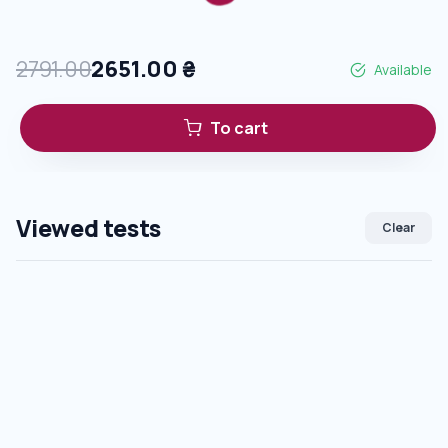
2791.00
2651.00
₴
Available
To cart
Viewed tests
Clear