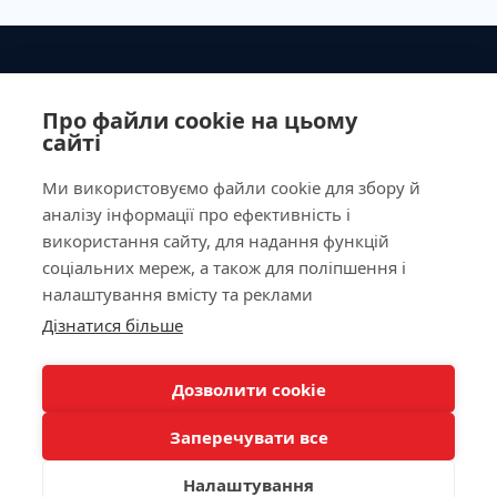
Ministry of Health of Ukraine License No. 603260 dated
September 23, 2011
Про файли cookie на цьому
сайті
Ми використовуємо файли cookie для збору й
аналізу інформації про ефективність і
Our Address
використання сайту, для надання функцій
соціальних мереж, а також для поліпшення і
Laboratory
налаштування вмісту та реклами
Дізнатися більше
For Patients
КНОПКА
ЗВ'ЯЗКУ
Дозволити cookie
Doctor appointment
Заперечувати все
Налаштування
/
/
/
Allergy Diagnostics
Autoimmunology
Biochemistry