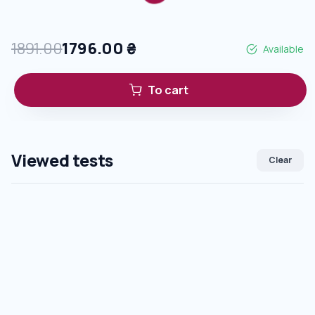
1891.00
1796.00
₴
Available
To cart
Viewed tests
Clear