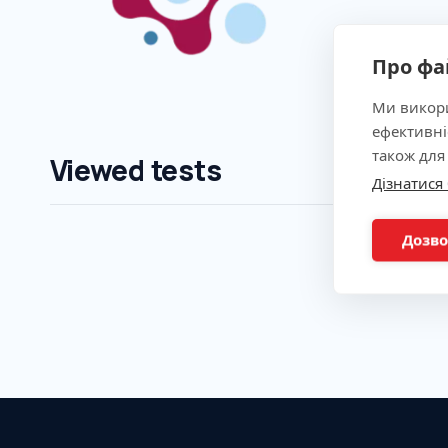
Про фа
Ми викори
ефективні
також для
Viewed tests
Дізнатися
Дозво