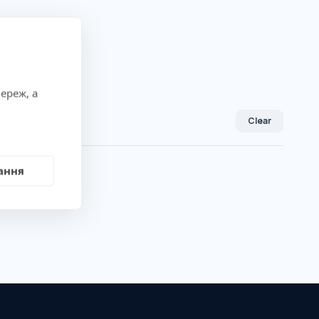
ереж, а
Clear
ання