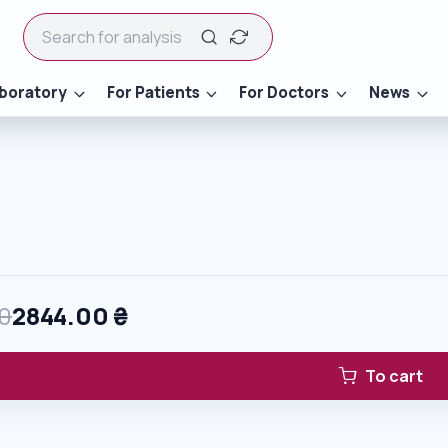
boratory
For Patients
For Doctors
News
0
2844.00
₴
To cart