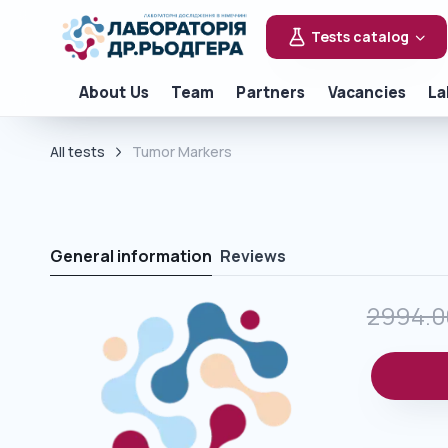
Tests catalog
About Us
Team
Partners
Vacancies
La
All tests
Tumor Markers
General information
Reviews
2994.0